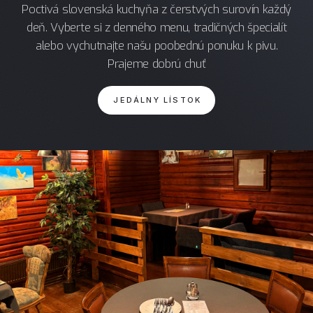
Poctivá slovenská kuchyňa z čerstvých surovín každý
deň. Vyberte si z denného menu, tradičných špecialít
alebo vychutnajte našu poobednú ponuku k pivu.
Prajeme dobrú chuť
JEDÁLNY LÍSTOK